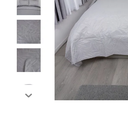
9
.
ovejero
10
.
cojin