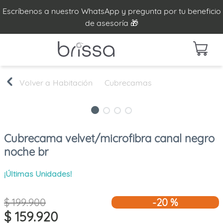
Escríbenos a nuestro WhatsApp y pregunta por tu beneficio
de asesoría 🎁
Habitación
Cubrecamas
Cubrecama velvet/microfibra canal negro
noche br
¡Últimas Unidades!
$
199
.
900
-
20 %
$
159
.
920