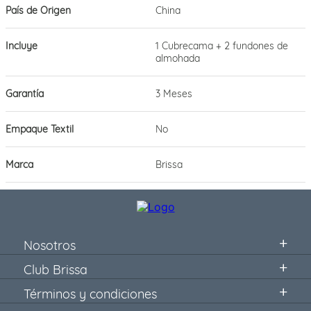
País de Origen
China
Incluye
1 Cubrecama + 2 fundones de
almohada
Garantía
3 Meses
Empaque Textil
No
Marca
Brissa
Nosotros
Club Brissa
Términos y condiciones