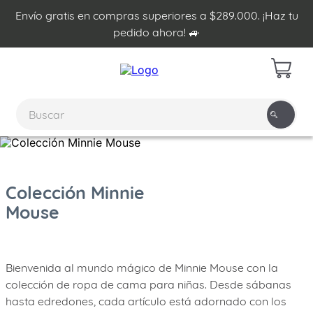
Envío gratis en compras superiores a $289.000. ¡Haz tu
pedido ahora! 🚙
Buscar
TÉRMINOS MÁS BUSCADOS
1
.
plumon
Colección Minnie
Mouse
2
.
edredon
3
.
sabanas
4
.
forro plumon
Bienvenida al mundo mágico de Minnie Mouse con la
5
.
cojines
colección de ropa de cama para niñas. Desde sábanas
hasta edredones, cada artículo está adornado con los
6
.
almohadas