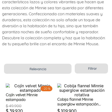
característicos lazos y colores vibrantes que hacen que
7
.
cobija
esta colección de Minnie sea tan querida por diferentes
generaciones. Confeccionada con materiales suaves y
8
.
ovejero
duraderos, esta colección no solo añade un toque de
9
.
fleur
diversión a la habitación de tu hija, sino que también
garantiza noches de sueño confortable y reparador.
10
.
cubrelecho
Descubre la colección completa y haz que la habitación
de tu pequeña brille con el encanto de Minnie Mouse.
Filtrar
Relevancia
-
20 %
Cojín velvet Minnie
Cobija flannel Minnie
estampado
superglow estampación
$
49
.
900
rotativa
$
39
.
920
$
109
.
900