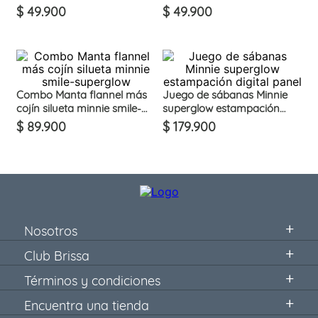
rotativo 110x145
$
49
.
900
$
49
.
900
Combo Manta flannel más
Juego de sábanas Minnie
cojín silueta minnie smile-
superglow estampación
superglow
digital panel
$
89
.
900
$
179
.
900
Nosotros
Club Brissa
Términos y condiciones
Encuentra una tienda