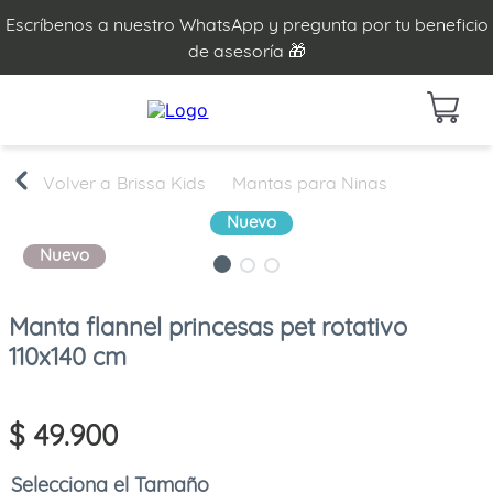
Escríbenos a nuestro WhatsApp y pregunta por tu beneficio
de asesoría 🎁
Brissa Kids
Mantas para Ninas
Nuevo
Nuevo
Manta flannel princesas pet rotativo
110x140 cm
$
49
.
900
Tamaño