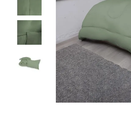
9
.
cubrelecho
10
.
fleur