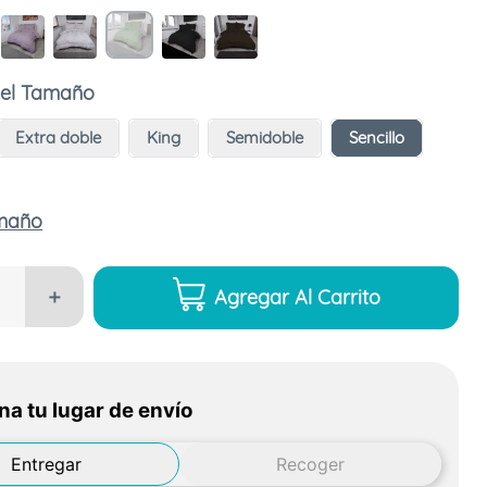
Tamaño
Extra doble
King
Semidoble
Sencillo
amaño
Agregar Al Carrito
＋
na tu lugar de envío
Entregar
Recoger