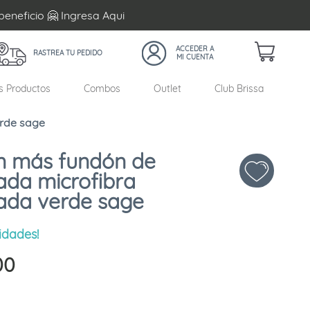
beneficio 🤗 Ingresa
Aqui
RASTREA TU PEDIDO
s Productos
Combos
Outlet
Club Brissa
rde sage
n más fundón de
da microfibra
ada verde sage
idades!
00