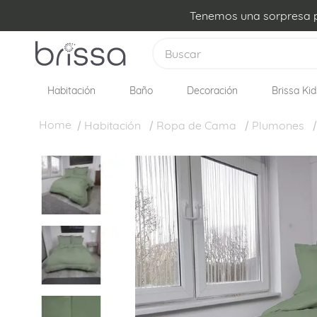
Tenemos una sorpresa pa
Buscar
Habitación
Baño
Decoración
Brissa Kid
TÉRMINOS MÁS BUSCADOS
1
.
plumon
Habitación
Ropa de Cama
Plumones
2
.
sabanas
3
.
edredon
4
.
forro plumon
5
.
cojines
6
.
almohadas
7
.
cobija
8
.
ovejero