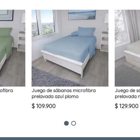
ofibra
Juego de sábanas microfibra
Juego de s
prelavada azul plomo
prelavada n
$
109
.
900
$
129
.
900