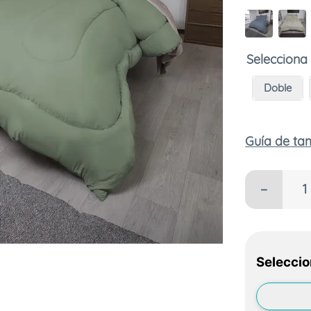
Doble
Guía de t
－
Seleccio