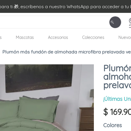
ra ti 🎁, escríbenos a nuestro WhatsApp para acceder a tu 
s
Mascotas
Accesorios
Colecciones
Nuevo
Plumón más fundón de almohada microfibra prelavada ve
Plumó
almoha
prelav
¡Últimas Un
$
169
.
9
Colores