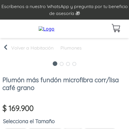
Escríbenos a nuestro WhatsApp y pregunta por tu beneficio
de asesoría 🎁
Habitación
Plumones
Plumón más fundón microfibra corr/lisa
café grano
$
169
.
900
Tamaño