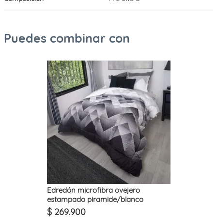
Puedes combinar con
Edredón microfibra ovejero
estampado piramide/blanco
$
269
.
900