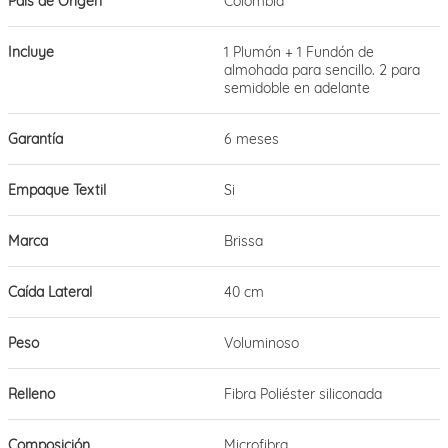
País de Origen
Colombia
Incluye
1 Plumón + 1 Fundón de
almohada para sencillo. 2 para
semidoble en adelante
Garantía
6 meses
Empaque Textil
Si
Marca
Brissa
Caída Lateral
40 cm
Peso
Voluminoso
Relleno
Fibra Poliéster siliconada
Composición
Microfibra