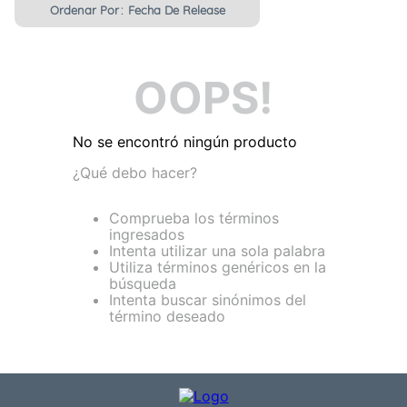
Ordenar Por
Fecha De Release
7
.
cobija
8
.
cubrelecho
OOPS!
9
.
ovejero
10
.
cojin
No se encontró ningún producto
¿Qué debo hacer?
Comprueba los términos
ingresados
Intenta utilizar una sola palabra
Utiliza términos genéricos en la
búsqueda
Intenta buscar sinónimos del
término deseado