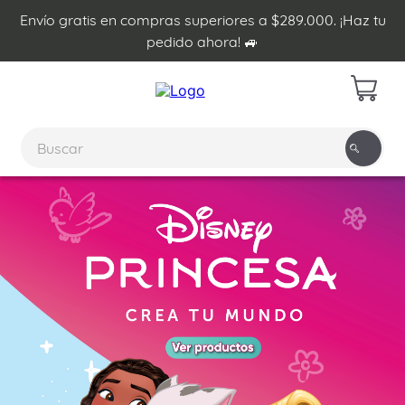
Envío gratis en compras superiores a $289.000. ¡Haz tu
pedido ahora! 🚙
Buscar
TÉRMINOS MÁS BUSCADOS
1
.
plumon
2
.
edredon
3
.
sabanas
4
.
forro plumon
5
.
cojines
6
.
almohadas