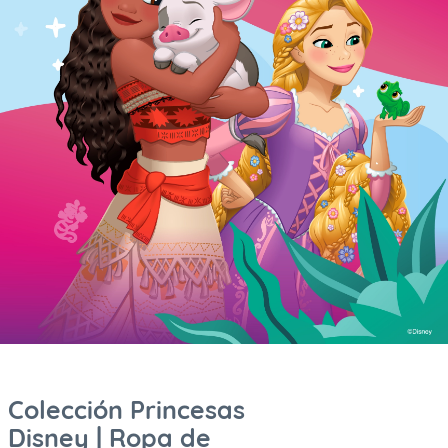
7
.
cobija
8
.
ovejero
9
.
fleur
10
.
cubrelecho
Colección Princesas
Disney | Ropa de