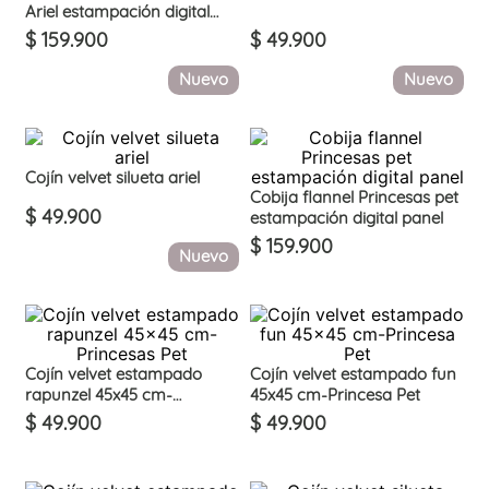
Ariel estampación digital
panel
$
159
.
900
$
49
.
900
Nuevo
Nuevo
Cojín velvet silueta ariel
Cobija flannel Princesas pet
$
49
.
900
estampación digital panel
$
159
.
900
Nuevo
Cojín velvet estampado
Cojín velvet estampado fun
rapunzel 45x45 cm-
45x45 cm-Princesa Pet
Princesas Pet
$
49
.
900
$
49
.
900