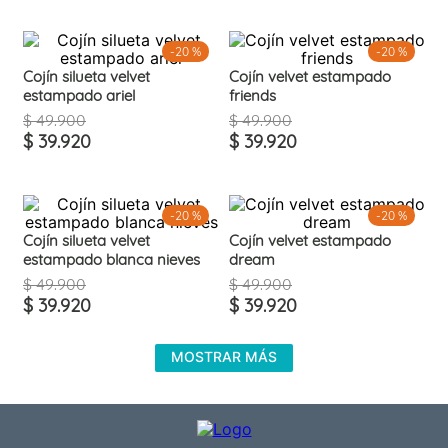
-
20 %
-
20 %
Cojín silueta velvet
Cojín velvet estampado
estampado ariel
friends
$
49
.
900
$
49
.
900
$
39
.
920
$
39
.
920
-
20 %
-
20 %
Cojín silueta velvet
Cojín velvet estampado
estampado blanca nieves
dream
$
49
.
900
$
49
.
900
$
39
.
920
$
39
.
920
MOSTRAR MÁS